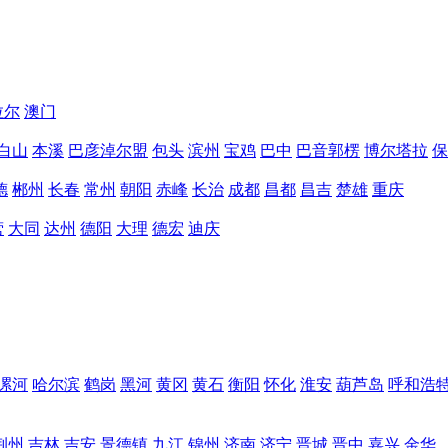
拉尔
澳门
白山
本溪
巴彦淖尔盟
包头
滨州
宝鸡
巴中
巴音郭楞
博尔塔拉
保
德
郴州
长春
常州
朝阳
赤峰
长治
成都
昌都
昌吉
楚雄
重庆
营
大同
达州
德阳
大理
德宏
迪庆
漯河
哈尔滨
鹤岗
黑河
黄冈
黄石
衡阳
怀化
淮安
葫芦岛
呼和浩
荆州
吉林
吉安
景德镇
九江
锦州
济南
济宁
晋城
晋中
嘉兴
金华