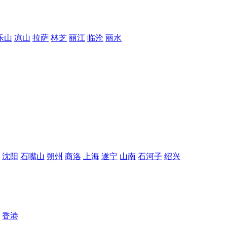
乐山
凉山
拉萨
林芝
丽江
临沧
丽水
沈阳
石嘴山
朔州
商洛
上海
遂宁
山南
石河子
绍兴
香港