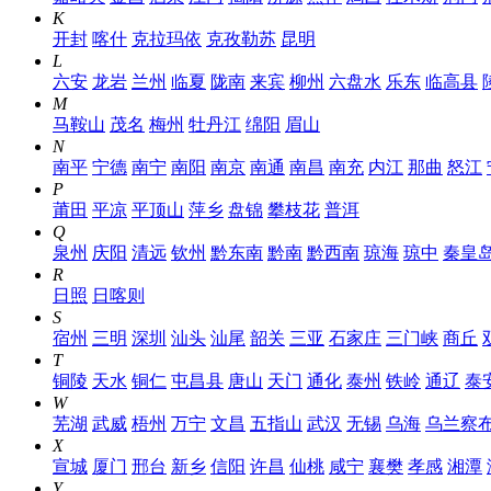
K
开封
喀什
克拉玛依
克孜勒苏
昆明
L
六安
龙岩
兰州
临夏
陇南
来宾
柳州
六盘水
乐东
临高县
M
马鞍山
茂名
梅州
牡丹江
绵阳
眉山
N
南平
宁德
南宁
南阳
南京
南通
南昌
南充
内江
那曲
怒江
P
莆田
平凉
平顶山
萍乡
盘锦
攀枝花
普洱
Q
泉州
庆阳
清远
钦州
黔东南
黔南
黔西南
琼海
琼中
秦皇
R
日照
日喀则
S
宿州
三明
深圳
汕头
汕尾
韶关
三亚
石家庄
三门峡
商丘
T
铜陵
天水
铜仁
屯昌县
唐山
天门
通化
泰州
铁岭
通辽
泰
W
芜湖
武威
梧州
万宁
文昌
五指山
武汉
无锡
乌海
乌兰察
X
宣城
厦门
邢台
新乡
信阳
许昌
仙桃
咸宁
襄樊
孝感
湘潭
Y