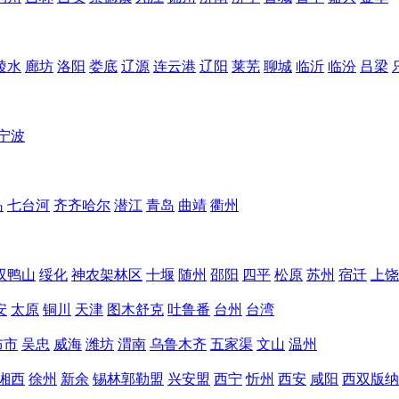
陵水
廊坊
洛阳
娄底
辽源
连云港
辽阳
莱芜
聊城
临沂
临汾
吕梁
宁波
岛
七台河
齐齐哈尔
潜江
青岛
曲靖
衢州
双鸭山
绥化
神农架林区
十堰
随州
邵阳
四平
松原
苏州
宿迁
上饶
安
太原
铜川
天津
图木舒克
吐鲁番
台州
台湾
布市
吴忠
威海
潍坊
渭南
乌鲁木齐
五家渠
文山
温州
湘西
徐州
新余
锡林郭勒盟
兴安盟
西宁
忻州
西安
咸阳
西双版纳