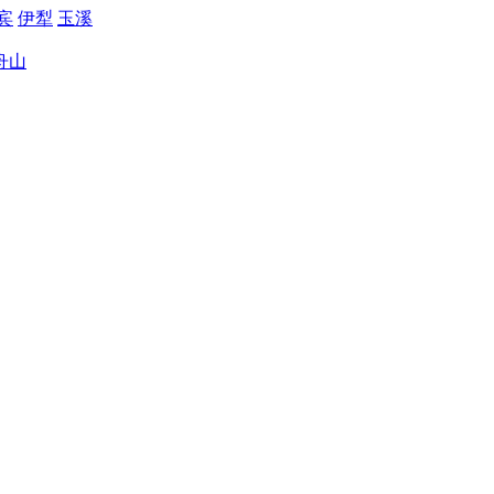
宾
伊犁
玉溪
舟山