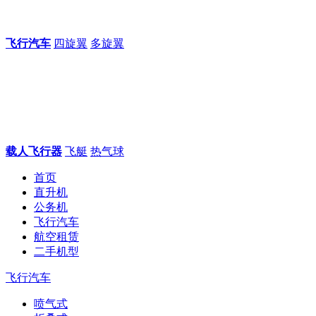
飞行汽车
四旋翼
多旋翼
载人飞行器
飞艇
热气球
首页
直升机
公务机
飞行汽车
航空租赁
二手机型
飞行汽车
喷气式