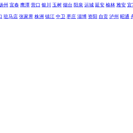
扬州
宜春
鹰潭
营口
银川
玉树
烟台
阳泉
运城
延安
榆林
雅安
宜
口
驻马店
张家界
株洲
镇江
中卫
枣庄
淄博
资阳
自贡
泸州
昭通