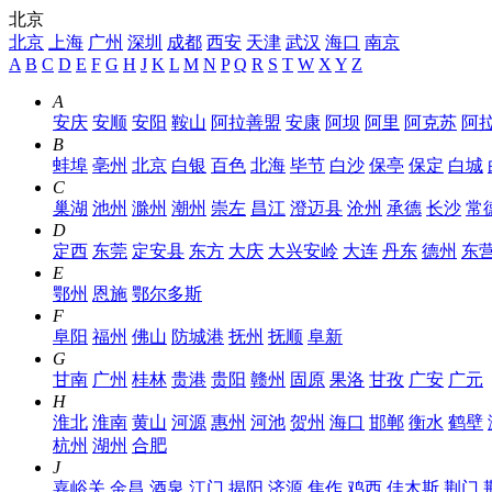
北京
北京
上海
广州
深圳
成都
西安
天津
武汉
海口
南京
A
B
C
D
E
F
G
H
J
K
L
M
N
P
Q
R
S
T
W
X
Y
Z
A
安庆
安顺
安阳
鞍山
阿拉善盟
安康
阿坝
阿里
阿克苏
阿
B
蚌埠
亳州
北京
白银
百色
北海
毕节
白沙
保亭
保定
白城
C
巢湖
池州
滁州
潮州
崇左
昌江
澄迈县
沧州
承德
长沙
常
D
定西
东莞
定安县
东方
大庆
大兴安岭
大连
丹东
德州
东
E
鄂州
恩施
鄂尔多斯
F
阜阳
福州
佛山
防城港
抚州
抚顺
阜新
G
甘南
广州
桂林
贵港
贵阳
赣州
固原
果洛
甘孜
广安
广元
H
淮北
淮南
黄山
河源
惠州
河池
贺州
海口
邯郸
衡水
鹤壁
杭州
湖州
合肥
J
嘉峪关
金昌
酒泉
江门
揭阳
济源
焦作
鸡西
佳木斯
荆门