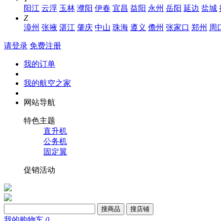
阳江
云浮
玉林
濮阳
伊春
宜昌
益阳
永州
岳阳
延边
盐城
Z
漳州
张掖
湛江
肇庆
中山
珠海
遵义
儋州
张家口
郑州
周
请登录
免费注册
我的订单
我的航空之家
网站导航
特色主题
直升机
公务机
固定翼
促销活动
搜商品
搜店铺
我的购物车
0