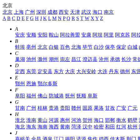
北京
北京
上海
广州
深圳
成都
西安
天津
武汉
海口
南京
A
B
C
D
E
F
G
H
J
K
L
M
N
P
Q
R
S
T
W
X
Y
Z
A
安庆
安顺
安阳
鞍山
阿拉善盟
安康
阿坝
阿里
阿克苏
阿
B
蚌埠
亳州
北京
白银
百色
北海
毕节
白沙
保亭
保定
白城
C
巢湖
池州
滁州
潮州
崇左
昌江
澄迈县
沧州
承德
长沙
常
D
定西
东莞
定安县
东方
大庆
大兴安岭
大连
丹东
德州
东
E
鄂州
恩施
鄂尔多斯
F
阜阳
福州
佛山
防城港
抚州
抚顺
阜新
G
甘南
广州
桂林
贵港
贵阳
赣州
固原
果洛
甘孜
广安
广元
H
淮北
淮南
黄山
河源
惠州
河池
贺州
海口
邯郸
衡水
鹤壁
海北
海东
海南
海西
黄南
菏泽
汉中
哈密
和田
红河
杭州
J
嘉峪关
金昌
酒泉
江门
揭阳
济源
焦作
鸡西
佳木斯
荆门