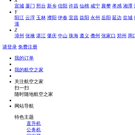
X
宣城
厦门
邢台
新乡
信阳
许昌
仙桃
咸宁
襄樊
孝感
湘潭
Y
阳江
云浮
玉林
濮阳
伊春
宜昌
益阳
永州
岳阳
延边
盐城
溪
Z
漳州
张掖
湛江
肇庆
中山
珠海
遵义
儋州
张家口
郑州
周
请登录
免费注册
我的订单
我的航空之家
关注航空之家
扫一扫
随时随地航空之家
网站导航
特色主题
直升机
公务机