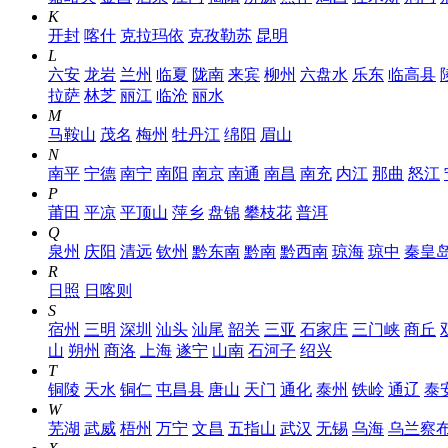
K
开封
喀什
克拉玛依
克孜勒苏
昆明
L
六安
龙岩
兰州
临夏
陇南
来宾
柳州
六盘水
乐东
临高县
拉萨
林芝
丽江
临沧
丽水
M
马鞍山
茂名
梅州
牡丹江
绵阳
眉山
N
南平
宁德
南宁
南阳
南京
南通
南昌
南充
内江
那曲
怒江
P
莆田
平凉
平顶山
萍乡
盘锦
攀枝花
普洱
Q
泉州
庆阳
清远
钦州
黔东南
黔南
黔西南
琼海
琼中
秦皇
R
日照
日喀则
S
宿州
三明
深圳
汕头
汕尾
韶关
三亚
石家庄
三门峡
商丘
山
朔州
商洛
上海
遂宁
山南
石河子
绍兴
T
铜陵
天水
铜仁
屯昌县
唐山
天门
通化
泰州
铁岭
通辽
泰
W
芜湖
武威
梧州
万宁
文昌
五指山
武汉
无锡
乌海
乌兰察