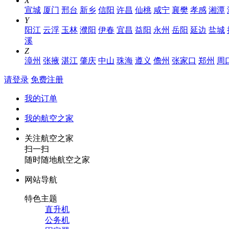
X
宣城
厦门
邢台
新乡
信阳
许昌
仙桃
咸宁
襄樊
孝感
湘潭
Y
阳江
云浮
玉林
濮阳
伊春
宜昌
益阳
永州
岳阳
延边
盐城
溪
Z
漳州
张掖
湛江
肇庆
中山
珠海
遵义
儋州
张家口
郑州
周
请登录
免费注册
我的订单
我的航空之家
关注航空之家
扫一扫
随时随地航空之家
网站导航
特色主题
直升机
公务机