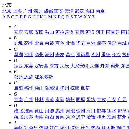
北京
北京
上海
广州
深圳
成都
西安
天津
武汉
海口
南京
A
B
C
D
E
F
G
H
J
K
L
M
N
P
Q
R
S
T
W
X
Y
Z
A
安庆
安顺
安阳
鞍山
阿拉善盟
安康
阿坝
阿里
阿克苏
阿
B
蚌埠
亳州
北京
白银
百色
北海
毕节
白沙
保亭
保定
白城
C
巢湖
池州
滁州
潮州
崇左
昌江
澄迈县
沧州
承德
长沙
常
D
定西
东莞
定安县
东方
大庆
大兴安岭
大连
丹东
德州
东
E
鄂州
恩施
鄂尔多斯
F
阜阳
福州
佛山
防城港
抚州
抚顺
阜新
G
甘南
广州
桂林
贵港
贵阳
赣州
固原
果洛
甘孜
广安
广元
H
淮北
淮南
黄山
河源
惠州
河池
贺州
海口
邯郸
衡水
鹤壁
海北
海东
海南
海西
黄南
菏泽
汉中
哈密
和田
红河
杭州
J
嘉峪关
金昌
酒泉
江门
揭阳
济源
焦作
鸡西
佳木斯
荆门