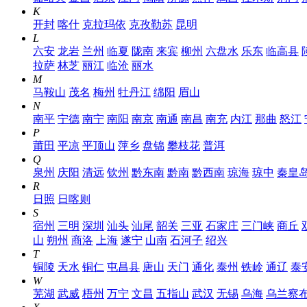
K
开封
喀什
克拉玛依
克孜勒苏
昆明
L
六安
龙岩
兰州
临夏
陇南
来宾
柳州
六盘水
乐东
临高县
拉萨
林芝
丽江
临沧
丽水
M
马鞍山
茂名
梅州
牡丹江
绵阳
眉山
N
南平
宁德
南宁
南阳
南京
南通
南昌
南充
内江
那曲
怒江
P
莆田
平凉
平顶山
萍乡
盘锦
攀枝花
普洱
Q
泉州
庆阳
清远
钦州
黔东南
黔南
黔西南
琼海
琼中
秦皇
R
日照
日喀则
S
宿州
三明
深圳
汕头
汕尾
韶关
三亚
石家庄
三门峡
商丘
山
朔州
商洛
上海
遂宁
山南
石河子
绍兴
T
铜陵
天水
铜仁
屯昌县
唐山
天门
通化
泰州
铁岭
通辽
泰
W
芜湖
武威
梧州
万宁
文昌
五指山
武汉
无锡
乌海
乌兰察