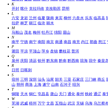
K
开封
喀什
克拉玛依
克孜勒苏
昆明
L
六安
龙岩
兰州
临夏
陇南
来宾
柳州
六盘水
乐东
临高县
拉萨
林芝
丽江
临沧
丽水
M
马鞍山
茂名
梅州
牡丹江
绵阳
眉山
N
南平
宁德
南宁
南阳
南京
南通
南昌
南充
内江
那曲
怒江
P
莆田
平凉
平顶山
萍乡
盘锦
攀枝花
普洱
Q
泉州
庆阳
清远
钦州
黔东南
黔南
黔西南
琼海
琼中
秦皇
R
日照
日喀则
S
宿州
三明
深圳
汕头
汕尾
韶关
三亚
石家庄
三门峡
商丘
山
朔州
商洛
上海
遂宁
山南
石河子
绍兴
T
铜陵
天水
铜仁
屯昌县
唐山
天门
通化
泰州
铁岭
通辽
泰
W
芜湖
武威
梧州
万宁
文昌
五指山
武汉
无锡
乌海
乌兰察