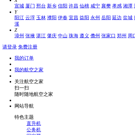
X
宣城
厦门
邢台
新乡
信阳
许昌
仙桃
咸宁
襄樊
孝感
湘潭
Y
阳江
云浮
玉林
濮阳
伊春
宜昌
益阳
永州
岳阳
延边
盐城
溪
Z
漳州
张掖
湛江
肇庆
中山
珠海
遵义
儋州
张家口
郑州
周
请登录
免费注册
我的订单
我的航空之家
关注航空之家
扫一扫
随时随地航空之家
网站导航
特色主题
直升机
公务机