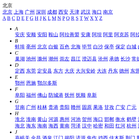
北京
北京
上海
广州
深圳
成都
西安
天津
武汉
海口
南京
A
B
C
D
E
F
G
H
J
K
L
M
N
P
Q
R
S
T
W
X
Y
Z
A
安庆
安顺
安阳
鞍山
阿拉善盟
安康
阿坝
阿里
阿克苏
阿
B
蚌埠
亳州
北京
白银
百色
北海
毕节
白沙
保亭
保定
白城
C
巢湖
池州
滁州
潮州
崇左
昌江
澄迈县
沧州
承德
长沙
常
D
定西
东莞
定安县
东方
大庆
大兴安岭
大连
丹东
德州
东
E
鄂州
恩施
鄂尔多斯
F
阜阳
福州
佛山
防城港
抚州
抚顺
阜新
G
甘南
广州
桂林
贵港
贵阳
赣州
固原
果洛
甘孜
广安
广元
H
淮北
淮南
黄山
河源
惠州
河池
贺州
海口
邯郸
衡水
鹤壁
海北
海东
海南
海西
黄南
菏泽
汉中
哈密
和田
红河
杭州
J
嘉峪关
金昌
酒泉
江门
揭阳
济源
焦作
鸡西
佳木斯
荆门