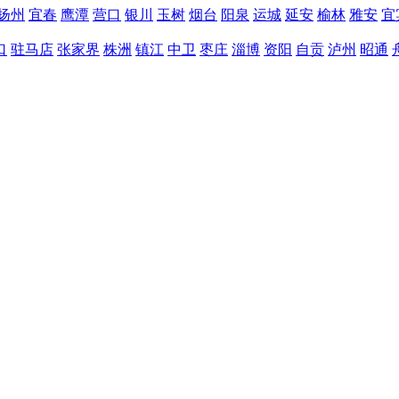
扬州
宜春
鹰潭
营口
银川
玉树
烟台
阳泉
运城
延安
榆林
雅安
宜
口
驻马店
张家界
株洲
镇江
中卫
枣庄
淄博
资阳
自贡
泸州
昭通