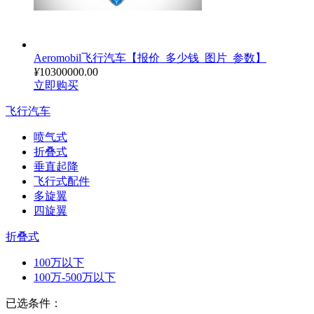
Aeromobil飞行汽车【报价_多少钱_图片_参数】
¥
10300000.00
立即购买
飞行汽车
喷气式
折叠式
垂直起降
飞行式配件
多旋翼
四旋翼
折叠式
100万以下
100万-500万以下
已选条件：