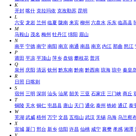
K
开封
喀什
克拉玛依
克孜勒苏
昆明
L
六安
龙岩
兰州
临夏
陇南
来宾
柳州
六盘水
乐东
临高县
M
马鞍山
茂名
梅州
牡丹江
绵阳
眉山
N
南平
宁德
南宁
南阳
南京
南通
南昌
南充
内江
那曲
怒江
P
莆田
平凉
平顶山
萍乡
盘锦
攀枝花
普洱
Q
泉州
庆阳
清远
钦州
黔东南
黔南
黔西南
琼海
琼中
秦皇
R
日照
日喀则
S
宿州
三明
深圳
汕头
汕尾
韶关
三亚
石家庄
三门峡
商丘
T
铜陵
天水
铜仁
屯昌县
唐山
天门
通化
泰州
铁岭
通辽
泰
W
芜湖
武威
梧州
万宁
文昌
五指山
武汉
无锡
乌海
乌兰察
X
宣城
厦门
邢台
新乡
信阳
许昌
仙桃
咸宁
襄樊
孝感
湘潭
Y