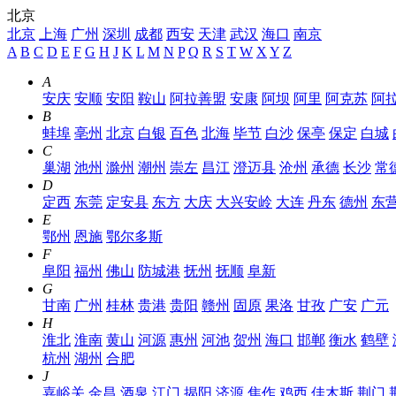
北京
北京
上海
广州
深圳
成都
西安
天津
武汉
海口
南京
A
B
C
D
E
F
G
H
J
K
L
M
N
P
Q
R
S
T
W
X
Y
Z
A
安庆
安顺
安阳
鞍山
阿拉善盟
安康
阿坝
阿里
阿克苏
阿
B
蚌埠
亳州
北京
白银
百色
北海
毕节
白沙
保亭
保定
白城
C
巢湖
池州
滁州
潮州
崇左
昌江
澄迈县
沧州
承德
长沙
常
D
定西
东莞
定安县
东方
大庆
大兴安岭
大连
丹东
德州
东
E
鄂州
恩施
鄂尔多斯
F
阜阳
福州
佛山
防城港
抚州
抚顺
阜新
G
甘南
广州
桂林
贵港
贵阳
赣州
固原
果洛
甘孜
广安
广元
H
淮北
淮南
黄山
河源
惠州
河池
贺州
海口
邯郸
衡水
鹤壁
杭州
湖州
合肥
J
嘉峪关
金昌
酒泉
江门
揭阳
济源
焦作
鸡西
佳木斯
荆门