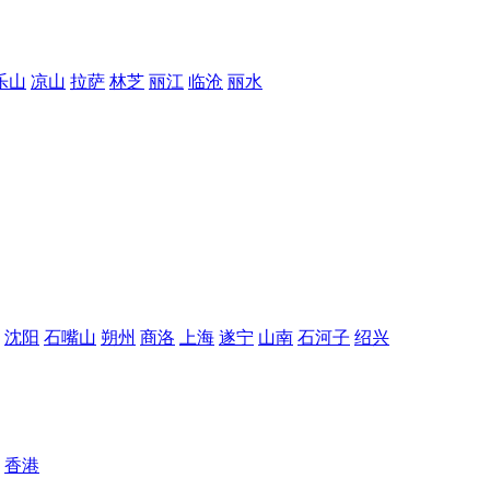
乐山
凉山
拉萨
林芝
丽江
临沧
丽水
沈阳
石嘴山
朔州
商洛
上海
遂宁
山南
石河子
绍兴
香港