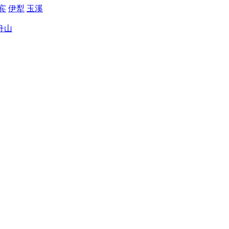
宾
伊犁
玉溪
舟山