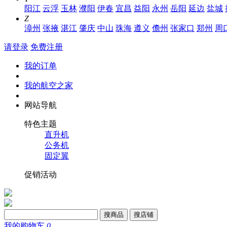
阳江
云浮
玉林
濮阳
伊春
宜昌
益阳
永州
岳阳
延边
盐城
Z
漳州
张掖
湛江
肇庆
中山
珠海
遵义
儋州
张家口
郑州
周
请登录
免费注册
我的订单
我的航空之家
网站导航
特色主题
直升机
公务机
固定翼
促销活动
搜商品
搜店铺
我的购物车
0