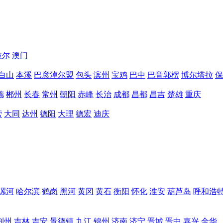
拉尔
澳门
白山
本溪
巴彦淖尔盟
包头
滨州
宝鸡
巴中
巴音郭楞
博尔塔拉
保
德
郴州
长春
常州
朝阳
赤峰
长治
成都
昌都
昌吉
楚雄
重庆
营
大同
达州
德阳
大理
德宏
迪庆
漯河
哈尔滨
鹤岗
黑河
黄冈
黄石
衡阳
怀化
淮安
葫芦岛
呼和浩
荆州
吉林
吉安
景德镇
九江
锦州
济南
济宁
晋城
晋中
嘉兴
金华