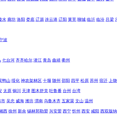
陵水
廊坊
洛阳
娄底
辽源
连云港
辽阳
莱芜
聊城
临沂
临汾
吕梁
宁波
岛
七台河
齐齐哈尔
潜江
青岛
曲靖
衢州
双鸭山
绥化
神农架林区
十堰
随州
邵阳
四平
松原
苏州
宿迁
上饶
安
太原
铜川
天津
图木舒克
吐鲁番
台州
台湾
布市
吴忠
威海
潍坊
渭南
乌鲁木齐
五家渠
文山
温州
湘西
徐州
新余
锡林郭勒盟
兴安盟
西宁
忻州
西安
咸阳
西双版纳