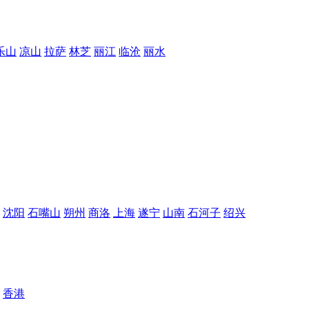
乐山
凉山
拉萨
林芝
丽江
临沧
丽水
沈阳
石嘴山
朔州
商洛
上海
遂宁
山南
石河子
绍兴
香港