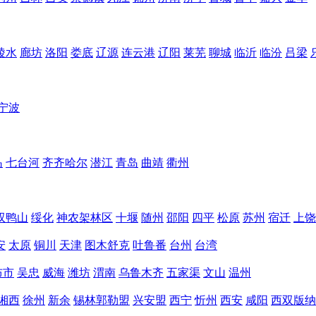
陵水
廊坊
洛阳
娄底
辽源
连云港
辽阳
莱芜
聊城
临沂
临汾
吕梁
宁波
岛
七台河
齐齐哈尔
潜江
青岛
曲靖
衢州
双鸭山
绥化
神农架林区
十堰
随州
邵阳
四平
松原
苏州
宿迁
上饶
安
太原
铜川
天津
图木舒克
吐鲁番
台州
台湾
布市
吴忠
威海
潍坊
渭南
乌鲁木齐
五家渠
文山
温州
湘西
徐州
新余
锡林郭勒盟
兴安盟
西宁
忻州
西安
咸阳
西双版纳