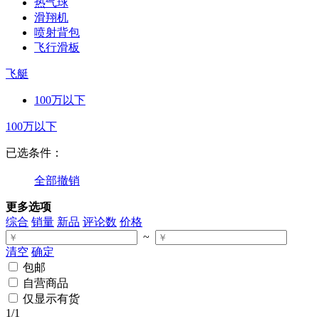
热气球
滑翔机
喷射背包
飞行滑板
飞艇
100万以下
100万以下
已选条件：
全部撤销
更多选项
综合
销量
新品
评论数
价格
~
清空
确定
包邮
自营商品
仅显示有货
1
/1