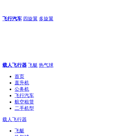
飞行汽车
四旋翼
多旋翼
载人飞行器
飞艇
热气球
首页
直升机
公务机
飞行汽车
航空租赁
二手机型
载人飞行器
飞艇