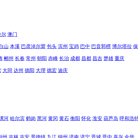
拉尔
澳门
白山
本溪
巴彦淖尔盟
包头
滨州
宝鸡
巴中
巴音郭楞
博尔塔拉
保
德
郴州
长春
常州
朝阳
赤峰
长治
成都
昌都
昌吉
楚雄
重庆
营
大同
达州
德阳
大理
德宏
迪庆
漯河
哈尔滨
鹤岗
黑河
黄冈
黄石
衡阳
怀化
淮安
葫芦岛
呼和浩
荆州
吉林
吉安
景德镇
九江
锦州
济南
济宁
晋城
晋中
嘉兴
金华