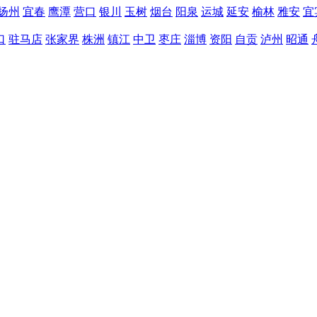
扬州
宜春
鹰潭
营口
银川
玉树
烟台
阳泉
运城
延安
榆林
雅安
宜
口
驻马店
张家界
株洲
镇江
中卫
枣庄
淄博
资阳
自贡
泸州
昭通