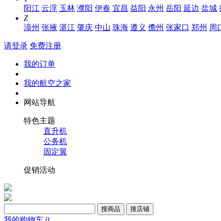
阳江
云浮
玉林
濮阳
伊春
宜昌
益阳
永州
岳阳
延边
盐城
Z
漳州
张掖
湛江
肇庆
中山
珠海
遵义
儋州
张家口
郑州
周
请登录
免费注册
我的订单
我的航空之家
网站导航
特色主题
直升机
公务机
固定翼
促销活动
搜商品
搜店铺
我的购物车
0