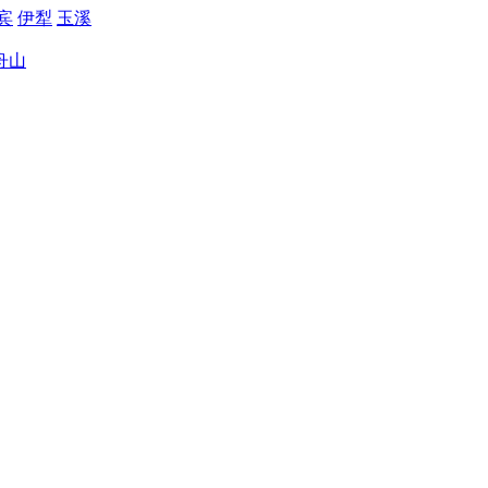
宾
伊犁
玉溪
舟山