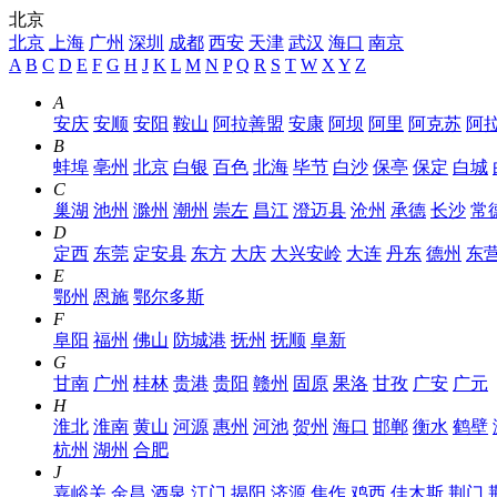
北京
北京
上海
广州
深圳
成都
西安
天津
武汉
海口
南京
A
B
C
D
E
F
G
H
J
K
L
M
N
P
Q
R
S
T
W
X
Y
Z
A
安庆
安顺
安阳
鞍山
阿拉善盟
安康
阿坝
阿里
阿克苏
阿
B
蚌埠
亳州
北京
白银
百色
北海
毕节
白沙
保亭
保定
白城
C
巢湖
池州
滁州
潮州
崇左
昌江
澄迈县
沧州
承德
长沙
常
D
定西
东莞
定安县
东方
大庆
大兴安岭
大连
丹东
德州
东
E
鄂州
恩施
鄂尔多斯
F
阜阳
福州
佛山
防城港
抚州
抚顺
阜新
G
甘南
广州
桂林
贵港
贵阳
赣州
固原
果洛
甘孜
广安
广元
H
淮北
淮南
黄山
河源
惠州
河池
贺州
海口
邯郸
衡水
鹤壁
杭州
湖州
合肥
J
嘉峪关
金昌
酒泉
江门
揭阳
济源
焦作
鸡西
佳木斯
荆门