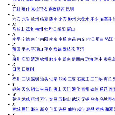
K
开封
喀什
克拉玛依
克孜勒苏
昆明
L
六安
龙岩
兰州
临夏
陇南
来宾
柳州
六盘水
乐东
临高县
M
马鞍山
茂名
梅州
牡丹江
绵阳
眉山
N
南平
宁德
南宁
南阳
南京
南通
南昌
南充
内江
那曲
怒江
P
莆田
平凉
平顶山
萍乡
盘锦
攀枝花
普洱
Q
泉州
庆阳
清远
钦州
黔东南
黔南
黔西南
琼海
琼中
秦皇
R
日照
日喀则
S
宿州
三明
深圳
汕头
汕尾
韶关
三亚
石家庄
三门峡
商丘
T
铜陵
天水
铜仁
屯昌县
唐山
天门
通化
泰州
铁岭
通辽
泰
W
芜湖
武威
梧州
万宁
文昌
五指山
武汉
无锡
乌海
乌兰察
X
宣城
厦门
邢台
新乡
信阳
许昌
仙桃
咸宁
襄樊
孝感
湘潭
Y