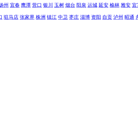
扬州
宜春
鹰潭
营口
银川
玉树
烟台
阳泉
运城
延安
榆林
雅安
宜
口
驻马店
张家界
株洲
镇江
中卫
枣庄
淄博
资阳
自贡
泸州
昭通