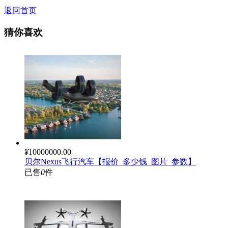
返回首页
猜你喜欢
¥
10000000.00
贝尔Nexus飞行汽车【报价_多少钱_图片_参数】
已售
0
件