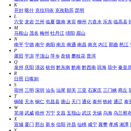
K
开封
喀什
克拉玛依
克孜勒苏
昆明
L
六安
龙岩
兰州
临夏
陇南
来宾
柳州
六盘水
乐东
临高县
M
马鞍山
茂名
梅州
牡丹江
绵阳
眉山
N
南平
宁德
南宁
南阳
南京
南通
南昌
南充
内江
那曲
怒江
P
莆田
平凉
平顶山
萍乡
盘锦
攀枝花
普洱
Q
泉州
庆阳
清远
钦州
黔东南
黔南
黔西南
琼海
琼中
秦皇
R
日照
日喀则
S
宿州
三明
深圳
汕头
汕尾
韶关
三亚
石家庄
三门峡
商丘
T
铜陵
天水
铜仁
屯昌县
唐山
天门
通化
泰州
铁岭
通辽
泰
W
芜湖
武威
梧州
万宁
文昌
五指山
武汉
无锡
乌海
乌兰察
X
宣城
厦门
邢台
新乡
信阳
许昌
仙桃
咸宁
襄樊
孝感
湘潭
Y