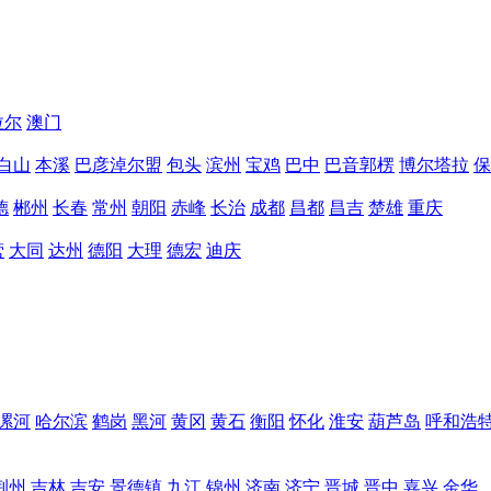
拉尔
澳门
白山
本溪
巴彦淖尔盟
包头
滨州
宝鸡
巴中
巴音郭楞
博尔塔拉
保
德
郴州
长春
常州
朝阳
赤峰
长治
成都
昌都
昌吉
楚雄
重庆
营
大同
达州
德阳
大理
德宏
迪庆
漯河
哈尔滨
鹤岗
黑河
黄冈
黄石
衡阳
怀化
淮安
葫芦岛
呼和浩
荆州
吉林
吉安
景德镇
九江
锦州
济南
济宁
晋城
晋中
嘉兴
金华