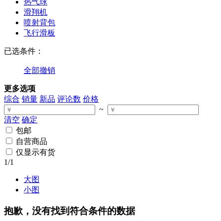
热气球
滑翔机
喷射背包
飞行滑板
已选条件：
全部撤销
更多选项
综合
销量
新品
评论数
价格
~
清空
确定
包邮
自营商品
仅显示有货
1
/1
大图
小图
抱歉，没有找到符合条件的数据