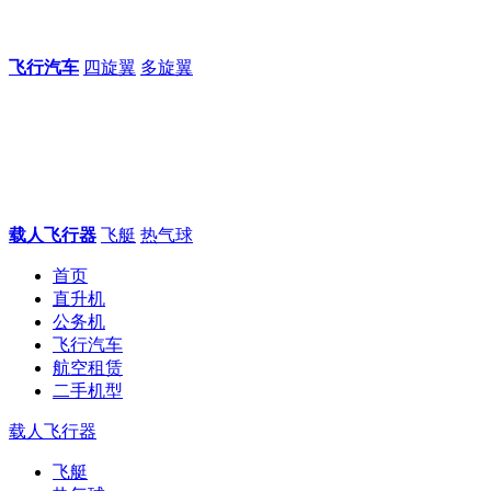
飞行汽车
四旋翼
多旋翼
载人飞行器
飞艇
热气球
首页
直升机
公务机
飞行汽车
航空租赁
二手机型
载人飞行器
飞艇