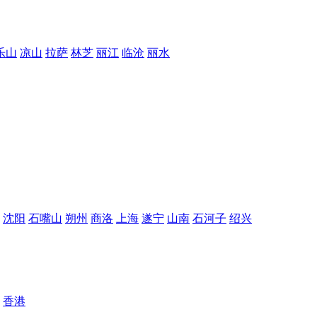
乐山
凉山
拉萨
林芝
丽江
临沧
丽水
沈阳
石嘴山
朔州
商洛
上海
遂宁
山南
石河子
绍兴
香港