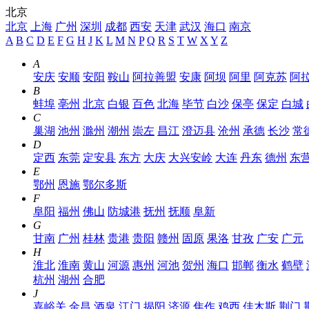
北京
北京
上海
广州
深圳
成都
西安
天津
武汉
海口
南京
A
B
C
D
E
F
G
H
J
K
L
M
N
P
Q
R
S
T
W
X
Y
Z
A
安庆
安顺
安阳
鞍山
阿拉善盟
安康
阿坝
阿里
阿克苏
阿
B
蚌埠
亳州
北京
白银
百色
北海
毕节
白沙
保亭
保定
白城
C
巢湖
池州
滁州
潮州
崇左
昌江
澄迈县
沧州
承德
长沙
常
D
定西
东莞
定安县
东方
大庆
大兴安岭
大连
丹东
德州
东
E
鄂州
恩施
鄂尔多斯
F
阜阳
福州
佛山
防城港
抚州
抚顺
阜新
G
甘南
广州
桂林
贵港
贵阳
赣州
固原
果洛
甘孜
广安
广元
H
淮北
淮南
黄山
河源
惠州
河池
贺州
海口
邯郸
衡水
鹤壁
杭州
湖州
合肥
J
嘉峪关
金昌
酒泉
江门
揭阳
济源
焦作
鸡西
佳木斯
荆门