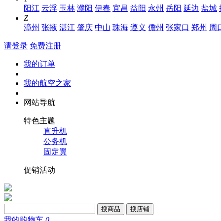
阳江
云浮
玉林
濮阳
伊春
宜昌
益阳
永州
岳阳
延边
盐城
Z
漳州
张掖
湛江
肇庆
中山
珠海
遵义
儋州
张家口
郑州
周
请登录
免费注册
我的订单
我的航空之家
网站导航
特色主题
直升机
公务机
固定翼
促销活动
搜商品
搜店铺
我的购物车
0