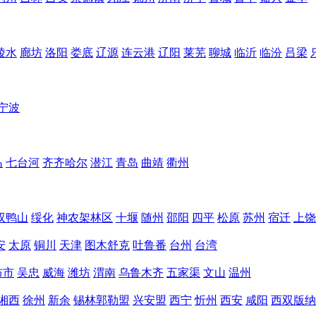
陵水
廊坊
洛阳
娄底
辽源
连云港
辽阳
莱芜
聊城
临沂
临汾
吕梁
宁波
岛
七台河
齐齐哈尔
潜江
青岛
曲靖
衢州
双鸭山
绥化
神农架林区
十堰
随州
邵阳
四平
松原
苏州
宿迁
上饶
安
太原
铜川
天津
图木舒克
吐鲁番
台州
台湾
布市
吴忠
威海
潍坊
渭南
乌鲁木齐
五家渠
文山
温州
湘西
徐州
新余
锡林郭勒盟
兴安盟
西宁
忻州
西安
咸阳
西双版纳