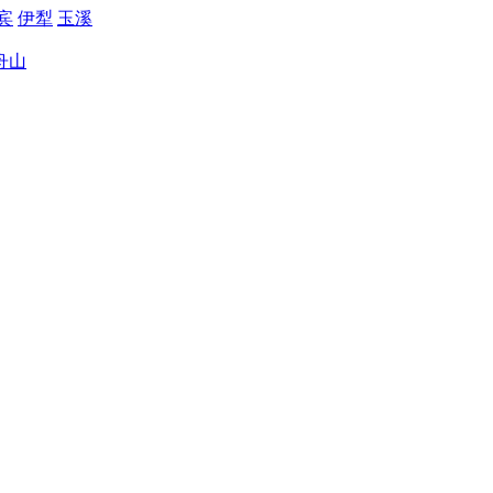
宾
伊犁
玉溪
舟山