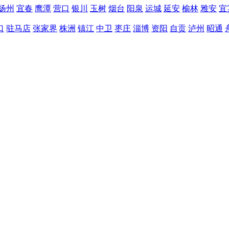
扬州
宜春
鹰潭
营口
银川
玉树
烟台
阳泉
运城
延安
榆林
雅安
宜
口
驻马店
张家界
株洲
镇江
中卫
枣庄
淄博
资阳
自贡
泸州
昭通