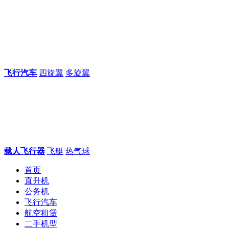
飞行汽车
四旋翼
多旋翼
载人飞行器
飞艇
热气球
首页
直升机
公务机
飞行汽车
航空租赁
二手机型