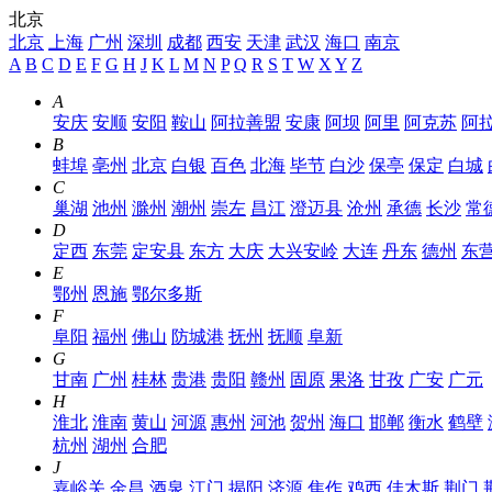
北京
北京
上海
广州
深圳
成都
西安
天津
武汉
海口
南京
A
B
C
D
E
F
G
H
J
K
L
M
N
P
Q
R
S
T
W
X
Y
Z
A
安庆
安顺
安阳
鞍山
阿拉善盟
安康
阿坝
阿里
阿克苏
阿
B
蚌埠
亳州
北京
白银
百色
北海
毕节
白沙
保亭
保定
白城
C
巢湖
池州
滁州
潮州
崇左
昌江
澄迈县
沧州
承德
长沙
常
D
定西
东莞
定安县
东方
大庆
大兴安岭
大连
丹东
德州
东
E
鄂州
恩施
鄂尔多斯
F
阜阳
福州
佛山
防城港
抚州
抚顺
阜新
G
甘南
广州
桂林
贵港
贵阳
赣州
固原
果洛
甘孜
广安
广元
H
淮北
淮南
黄山
河源
惠州
河池
贺州
海口
邯郸
衡水
鹤壁
杭州
湖州
合肥
J
嘉峪关
金昌
酒泉
江门
揭阳
济源
焦作
鸡西
佳木斯
荆门