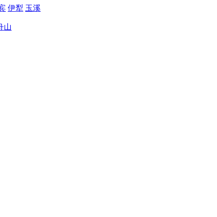
宾
伊犁
玉溪
舟山