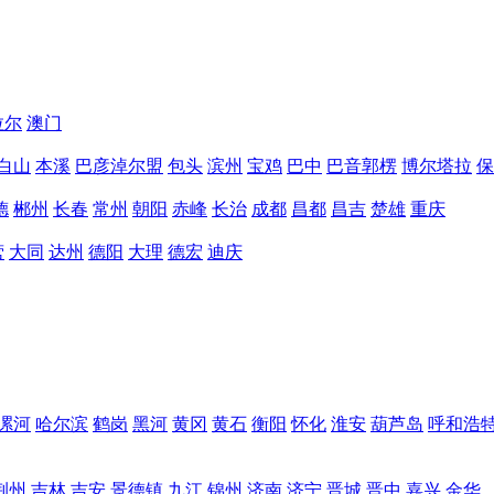
拉尔
澳门
白山
本溪
巴彦淖尔盟
包头
滨州
宝鸡
巴中
巴音郭楞
博尔塔拉
保
德
郴州
长春
常州
朝阳
赤峰
长治
成都
昌都
昌吉
楚雄
重庆
营
大同
达州
德阳
大理
德宏
迪庆
漯河
哈尔滨
鹤岗
黑河
黄冈
黄石
衡阳
怀化
淮安
葫芦岛
呼和浩
荆州
吉林
吉安
景德镇
九江
锦州
济南
济宁
晋城
晋中
嘉兴
金华