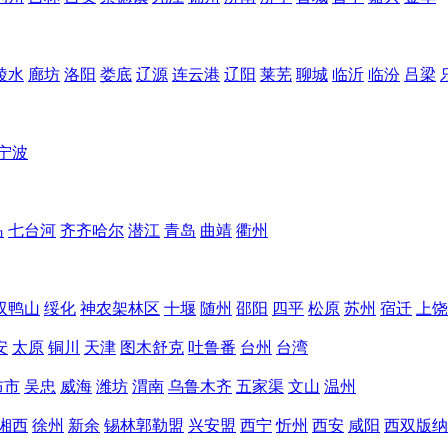
陵水
廊坊
洛阳
娄底
辽源
连云港
辽阳
莱芜
聊城
临沂
临汾
吕梁
宁波
岛
七台河
齐齐哈尔
潜江
青岛
曲靖
衢州
双鸭山
绥化
神农架林区
十堰
随州
邵阳
四平
松原
苏州
宿迁
上饶
安
太原
铜川
天津
图木舒克
吐鲁番
台州
台湾
布市
吴忠
威海
潍坊
渭南
乌鲁木齐
五家渠
文山
温州
湘西
徐州
新余
锡林郭勒盟
兴安盟
西宁
忻州
西安
咸阳
西双版纳