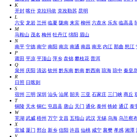
K
开封
喀什
克拉玛依
克孜勒苏
昆明
L
六安
龙岩
兰州
临夏
陇南
来宾
柳州
六盘水
乐东
临高县
M
马鞍山
茂名
梅州
牡丹江
绵阳
眉山
N
南平
宁德
南宁
南阳
南京
南通
南昌
南充
内江
那曲
怒江
P
莆田
平凉
平顶山
萍乡
盘锦
攀枝花
普洱
Q
泉州
庆阳
清远
钦州
黔东南
黔南
黔西南
琼海
琼中
秦皇
R
日照
日喀则
S
宿州
三明
深圳
汕头
汕尾
韶关
三亚
石家庄
三门峡
商丘
T
铜陵
天水
铜仁
屯昌县
唐山
天门
通化
泰州
铁岭
通辽
泰
W
芜湖
武威
梧州
万宁
文昌
五指山
武汉
无锡
乌海
乌兰察
X
宣城
厦门
邢台
新乡
信阳
许昌
仙桃
咸宁
襄樊
孝感
湘潭
Y