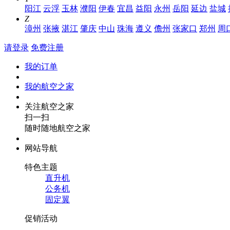
阳江
云浮
玉林
濮阳
伊春
宜昌
益阳
永州
岳阳
延边
盐城
Z
漳州
张掖
湛江
肇庆
中山
珠海
遵义
儋州
张家口
郑州
周
请登录
免费注册
我的订单
我的航空之家
关注航空之家
扫一扫
随时随地航空之家
网站导航
特色主题
直升机
公务机
固定翼
促销活动