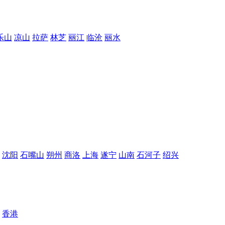
乐山
凉山
拉萨
林芝
丽江
临沧
丽水
沈阳
石嘴山
朔州
商洛
上海
遂宁
山南
石河子
绍兴
香港