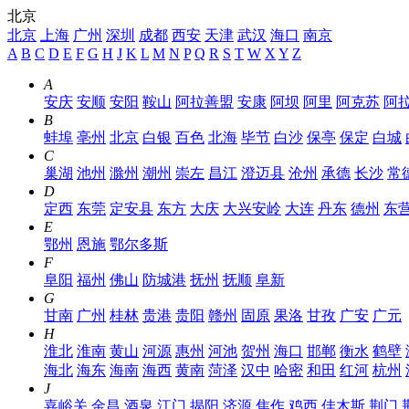
北京
北京
上海
广州
深圳
成都
西安
天津
武汉
海口
南京
A
B
C
D
E
F
G
H
J
K
L
M
N
P
Q
R
S
T
W
X
Y
Z
A
安庆
安顺
安阳
鞍山
阿拉善盟
安康
阿坝
阿里
阿克苏
阿
B
蚌埠
亳州
北京
白银
百色
北海
毕节
白沙
保亭
保定
白城
C
巢湖
池州
滁州
潮州
崇左
昌江
澄迈县
沧州
承德
长沙
常
D
定西
东莞
定安县
东方
大庆
大兴安岭
大连
丹东
德州
东
E
鄂州
恩施
鄂尔多斯
F
阜阳
福州
佛山
防城港
抚州
抚顺
阜新
G
甘南
广州
桂林
贵港
贵阳
赣州
固原
果洛
甘孜
广安
广元
H
淮北
淮南
黄山
河源
惠州
河池
贺州
海口
邯郸
衡水
鹤壁
海北
海东
海南
海西
黄南
菏泽
汉中
哈密
和田
红河
杭州
J
嘉峪关
金昌
酒泉
江门
揭阳
济源
焦作
鸡西
佳木斯
荆门