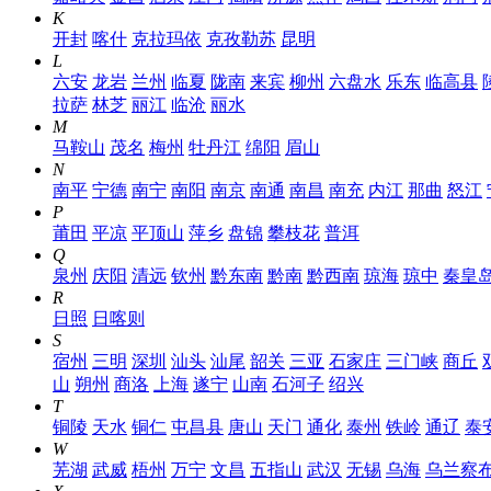
K
开封
喀什
克拉玛依
克孜勒苏
昆明
L
六安
龙岩
兰州
临夏
陇南
来宾
柳州
六盘水
乐东
临高县
拉萨
林芝
丽江
临沧
丽水
M
马鞍山
茂名
梅州
牡丹江
绵阳
眉山
N
南平
宁德
南宁
南阳
南京
南通
南昌
南充
内江
那曲
怒江
P
莆田
平凉
平顶山
萍乡
盘锦
攀枝花
普洱
Q
泉州
庆阳
清远
钦州
黔东南
黔南
黔西南
琼海
琼中
秦皇
R
日照
日喀则
S
宿州
三明
深圳
汕头
汕尾
韶关
三亚
石家庄
三门峡
商丘
山
朔州
商洛
上海
遂宁
山南
石河子
绍兴
T
铜陵
天水
铜仁
屯昌县
唐山
天门
通化
泰州
铁岭
通辽
泰
W
芜湖
武威
梧州
万宁
文昌
五指山
武汉
无锡
乌海
乌兰察