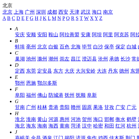
北京
北京
上海
广州
深圳
成都
西安
天津
武汉
海口
南京
A
B
C
D
E
F
G
H
J
K
L
M
N
P
Q
R
S
T
W
X
Y
Z
A
安庆
安顺
安阳
鞍山
阿拉善盟
安康
阿坝
阿里
阿克苏
阿
B
蚌埠
亳州
北京
白银
百色
北海
毕节
白沙
保亭
保定
白城
C
巢湖
池州
滁州
潮州
崇左
昌江
澄迈县
沧州
承德
长沙
常
D
定西
东莞
定安县
东方
大庆
大兴安岭
大连
丹东
德州
东
E
鄂州
恩施
鄂尔多斯
F
阜阳
福州
佛山
防城港
抚州
抚顺
阜新
G
甘南
广州
桂林
贵港
贵阳
赣州
固原
果洛
甘孜
广安
广元
H
淮北
淮南
黄山
河源
惠州
河池
贺州
海口
邯郸
衡水
鹤壁
海北
海东
海南
海西
黄南
菏泽
汉中
哈密
和田
红河
杭州
J
嘉峪关
金昌
酒泉
江门
揭阳
济源
焦作
鸡西
佳木斯
荆门