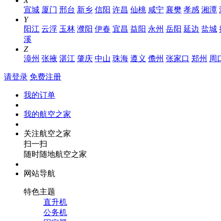
X
宣城
厦门
邢台
新乡
信阳
许昌
仙桃
咸宁
襄樊
孝感
湘潭
Y
阳江
云浮
玉林
濮阳
伊春
宜昌
益阳
永州
岳阳
延边
盐城
溪
Z
漳州
张掖
湛江
肇庆
中山
珠海
遵义
儋州
张家口
郑州
周
请登录
免费注册
我的订单
我的航空之家
关注航空之家
扫一扫
随时随地航空之家
网站导航
特色主题
直升机
公务机