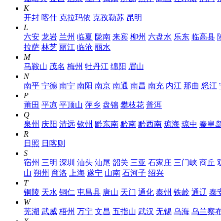
K
开封
喀什
克拉玛依
克孜勒苏
昆明
L
六安
龙岩
兰州
临夏
陇南
来宾
柳州
六盘水
乐东
临高县
拉萨
林芝
丽江
临沧
丽水
M
马鞍山
茂名
梅州
牡丹江
绵阳
眉山
N
南平
宁德
南宁
南阳
南京
南通
南昌
南充
内江
那曲
怒江
P
莆田
平凉
平顶山
萍乡
盘锦
攀枝花
普洱
Q
泉州
庆阳
清远
钦州
黔东南
黔南
黔西南
琼海
琼中
秦皇
R
日照
日喀则
S
宿州
三明
深圳
汕头
汕尾
韶关
三亚
石家庄
三门峡
商丘
山
朔州
商洛
上海
遂宁
山南
石河子
绍兴
T
铜陵
天水
铜仁
屯昌县
唐山
天门
通化
泰州
铁岭
通辽
泰
W
芜湖
武威
梧州
万宁
文昌
五指山
武汉
无锡
乌海
乌兰察