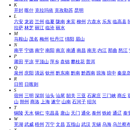
K
开封
喀什
克拉玛依
克孜勒苏
昆明
L
六安
龙岩
兰州
临夏
陇南
来宾
柳州
六盘水
乐东
临高县
拉萨
林芝
丽江
临沧
丽水
M
马鞍山
茂名
梅州
牡丹江
绵阳
眉山
N
南平
宁德
南宁
南阳
南京
南通
南昌
南充
内江
那曲
怒江
P
莆田
平凉
平顶山
萍乡
盘锦
攀枝花
普洱
Q
泉州
庆阳
清远
钦州
黔东南
黔南
黔西南
琼海
琼中
秦皇
R
日照
日喀则
S
宿州
三明
深圳
汕头
汕尾
韶关
三亚
石家庄
三门峡
商丘
山
朔州
商洛
上海
遂宁
山南
石河子
绍兴
T
铜陵
天水
铜仁
屯昌县
唐山
天门
通化
泰州
铁岭
通辽
泰
W
芜湖
武威
梧州
万宁
文昌
五指山
武汉
无锡
乌海
乌兰察