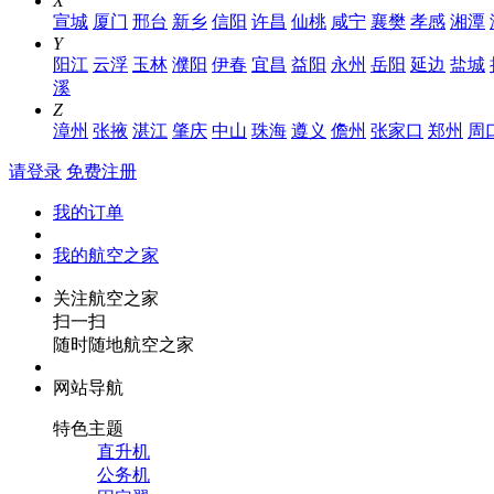
X
宣城
厦门
邢台
新乡
信阳
许昌
仙桃
咸宁
襄樊
孝感
湘潭
Y
阳江
云浮
玉林
濮阳
伊春
宜昌
益阳
永州
岳阳
延边
盐城
溪
Z
漳州
张掖
湛江
肇庆
中山
珠海
遵义
儋州
张家口
郑州
周
请登录
免费注册
我的订单
我的航空之家
关注航空之家
扫一扫
随时随地航空之家
网站导航
特色主题
直升机
公务机