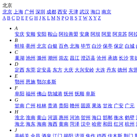
北京
北京
上海
广州
深圳
成都
西安
天津
武汉
海口
南京
A
B
C
D
E
F
G
H
J
K
L
M
N
P
Q
R
S
T
W
X
Y
Z
A
安庆
安顺
安阳
鞍山
阿拉善盟
安康
阿坝
阿里
阿克苏
阿
B
蚌埠
亳州
北京
白银
百色
北海
毕节
白沙
保亭
保定
白城
C
巢湖
池州
滁州
潮州
崇左
昌江
澄迈县
沧州
承德
长沙
常
D
定西
东莞
定安县
东方
大庆
大兴安岭
大连
丹东
德州
东
E
鄂州
恩施
鄂尔多斯
F
阜阳
福州
佛山
防城港
抚州
抚顺
阜新
G
甘南
广州
桂林
贵港
贵阳
赣州
固原
果洛
甘孜
广安
广元
H
淮北
淮南
黄山
河源
惠州
河池
贺州
海口
邯郸
衡水
鹤壁
海北
海东
海南
海西
黄南
菏泽
汉中
哈密
和田
红河
杭州
J
嘉峪关
金昌
酒泉
江门
揭阳
济源
焦作
鸡西
佳木斯
荆门