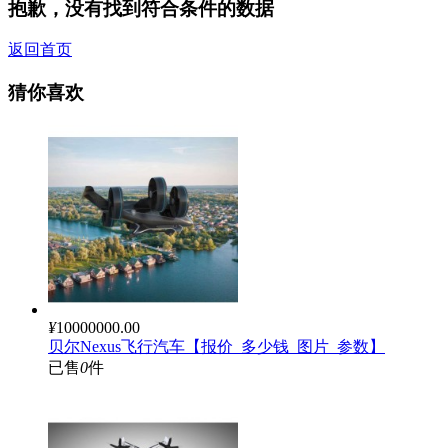
抱歉，没有找到符合条件的数据
返回首页
猜你喜欢
¥
10000000.00
贝尔Nexus飞行汽车【报价_多少钱_图片_参数】
已售
0
件