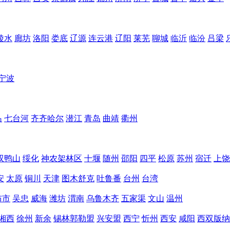
陵水
廊坊
洛阳
娄底
辽源
连云港
辽阳
莱芜
聊城
临沂
临汾
吕梁
宁波
岛
七台河
齐齐哈尔
潜江
青岛
曲靖
衢州
双鸭山
绥化
神农架林区
十堰
随州
邵阳
四平
松原
苏州
宿迁
上饶
安
太原
铜川
天津
图木舒克
吐鲁番
台州
台湾
布市
吴忠
威海
潍坊
渭南
乌鲁木齐
五家渠
文山
温州
湘西
徐州
新余
锡林郭勒盟
兴安盟
西宁
忻州
西安
咸阳
西双版纳