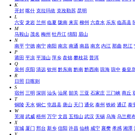
K
开封
喀什
克拉玛依
克孜勒苏
昆明
L
六安
龙岩
兰州
临夏
陇南
来宾
柳州
六盘水
乐东
临高县
M
马鞍山
茂名
梅州
牡丹江
绵阳
眉山
N
南平
宁德
南宁
南阳
南京
南通
南昌
南充
内江
那曲
怒江
P
莆田
平凉
平顶山
萍乡
盘锦
攀枝花
普洱
Q
泉州
庆阳
清远
钦州
黔东南
黔南
黔西南
琼海
琼中
秦皇
R
日照
日喀则
S
宿州
三明
深圳
汕头
汕尾
韶关
三亚
石家庄
三门峡
商丘
T
铜陵
天水
铜仁
屯昌县
唐山
天门
通化
泰州
铁岭
通辽
泰
W
芜湖
武威
梧州
万宁
文昌
五指山
武汉
无锡
乌海
乌兰察
X
宣城
厦门
邢台
新乡
信阳
许昌
仙桃
咸宁
襄樊
孝感
湘潭
Y