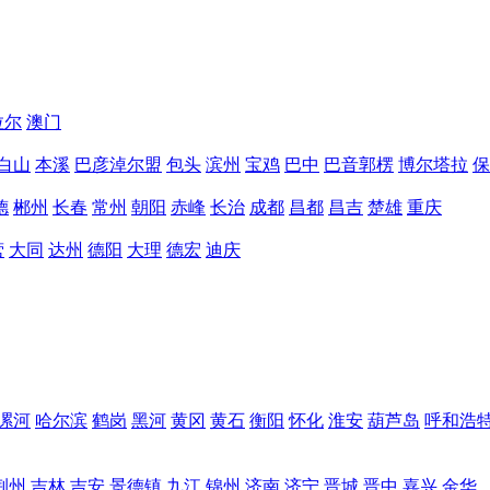
拉尔
澳门
白山
本溪
巴彦淖尔盟
包头
滨州
宝鸡
巴中
巴音郭楞
博尔塔拉
保
德
郴州
长春
常州
朝阳
赤峰
长治
成都
昌都
昌吉
楚雄
重庆
营
大同
达州
德阳
大理
德宏
迪庆
漯河
哈尔滨
鹤岗
黑河
黄冈
黄石
衡阳
怀化
淮安
葫芦岛
呼和浩
荆州
吉林
吉安
景德镇
九江
锦州
济南
济宁
晋城
晋中
嘉兴
金华