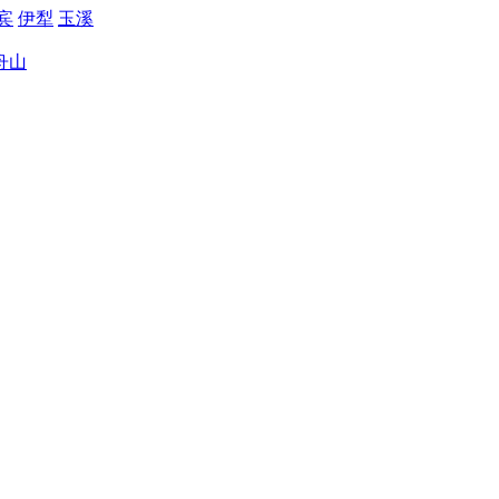
宾
伊犁
玉溪
舟山