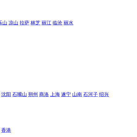
乐山
凉山
拉萨
林芝
丽江
临沧
丽水
沈阳
石嘴山
朔州
商洛
上海
遂宁
山南
石河子
绍兴
香港