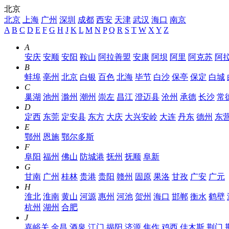
北京
北京
上海
广州
深圳
成都
西安
天津
武汉
海口
南京
A
B
C
D
E
F
G
H
J
K
L
M
N
P
Q
R
S
T
W
X
Y
Z
A
安庆
安顺
安阳
鞍山
阿拉善盟
安康
阿坝
阿里
阿克苏
阿
B
蚌埠
亳州
北京
白银
百色
北海
毕节
白沙
保亭
保定
白城
C
巢湖
池州
滁州
潮州
崇左
昌江
澄迈县
沧州
承德
长沙
常
D
定西
东莞
定安县
东方
大庆
大兴安岭
大连
丹东
德州
东
E
鄂州
恩施
鄂尔多斯
F
阜阳
福州
佛山
防城港
抚州
抚顺
阜新
G
甘南
广州
桂林
贵港
贵阳
赣州
固原
果洛
甘孜
广安
广元
H
淮北
淮南
黄山
河源
惠州
河池
贺州
海口
邯郸
衡水
鹤壁
杭州
湖州
合肥
J
嘉峪关
金昌
酒泉
江门
揭阳
济源
焦作
鸡西
佳木斯
荆门