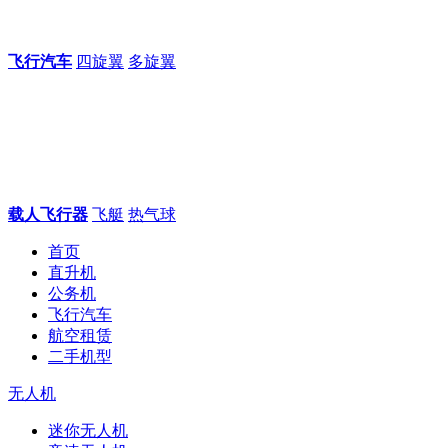
飞行汽车
四旋翼
多旋翼
载人飞行器
飞艇
热气球
首页
直升机
公务机
飞行汽车
航空租赁
二手机型
无人机
迷你无人机