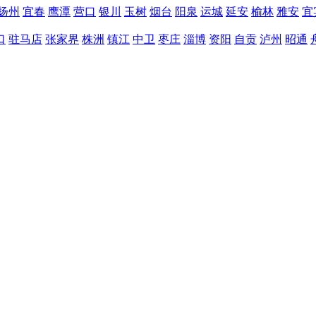
扬州
宜春
鹰潭
营口
银川
玉树
烟台
阳泉
运城
延安
榆林
雅安
宜
口
驻马店
张家界
株洲
镇江
中卫
枣庄
淄博
资阳
自贡
泸州
昭通