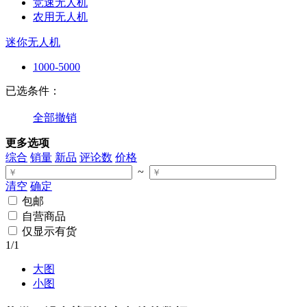
竞速无人机
农用无人机
迷你无人机
1000-5000
已选条件：
全部撤销
更多选项
综合
销量
新品
评论数
价格
~
清空
确定
包邮
自营商品
仅显示有货
1
/1
大图
小图