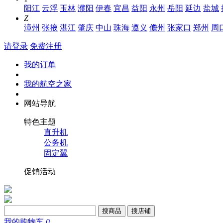
阳江
云浮
玉林
濮阳
伊春
宜昌
益阳
永州
岳阳
延边
盐城
Z
漳州
张掖
湛江
肇庆
中山
珠海
遵义
儋州
张家口
郑州
周
请登录
免费注册
我的订单
我的航空之家
网站导航
特色主题
直升机
公务机
固定翼
促销活动
搜商品
搜店铺
我的购物车
0